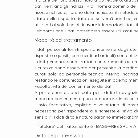
ma che per loro stessa natura potrebbero, attravers
dati rientrano gli indirizzi IP o i nomi a dominio dei
risorse richieste, l’orario della richiesta, il metodo
stato della risposta data dal server (buon fine, er
utilizzati al solo fine di ricavare informazioni st
l’elaborazione. I dati potrebbero essere utilizzati pe
Modalità del trattamento
I dati personali forniti spontaneamente dagli utent
risposte a quesiti, commenti ad articoli) sono utilizz
I dati personali sono trattati con strumenti autom
sicurezza sono osservate per prevenire la perdita d
curati solo da personale tecnico interno incaric
restando le comunicazioni eseguite in adempimento 
Facoltatività del conferimento dei dati
A parte quanto specificato per i dati di navigazione
mancato conferimento può comportare, in alcuni cas
L’invio facoltativo, esplicito e volontario di pos
necessario per rispondere alle richieste e l’invio de
sensibili”. I dati di tale natura saranno immediatam
Il “titolare” del trattamento è: BAGS-FREE SRL, 
Diritti degli interessati