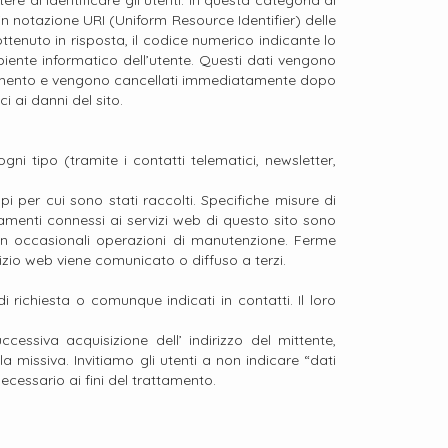
e di identificare gli utenti. In questa categoria di
zi in notazione URI (Uniform Resource Identifier) delle
e ottenuto in risposta, il codice numerico indicante lo
mbiente informatico dell’utente. Questi dati vengono
nzionamento e vengono cancellati immediatamente dopo
i ai danni del sito.
gni tipo (tramite i contatti telematici, newsletter,
i per cui sono stati raccolti. Specifiche misure di
ttamenti connessi ai servizi web di questo sito sono
 in occasionali operazioni di manutenzione. Ferme
izio web viene comunicato o diffuso a terzi.
di richiesta o comunque indicati in contatti. Il loro
ccessiva acquisizione dell’ indirizzo del mittente,
lla missiva. Invitiamo gli utenti a non indicare “dati
ecessario ai fini del trattamento.