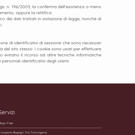
 d.lgs. n. 196/2003, la conferma dell’esistenza o meno
amento, oppure la rettifica.
o dei dati trattati in violazione di legge, nonché di
i.
one di identificativi di sessione che sono necessari
à del sito stesso. I cookie sono usati per effettuare
to evitano il ricorso ad altre tecniche informatiche
ersonali identificativi degli utenti.
Servizi
Bags-Free
Trasporto Bagagli Via Francigena