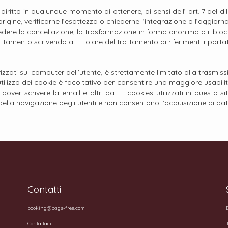
il diritto in qualunque momento di ottenere, ai sensi dell’ art. 7 del
rigine, verificarne l’esattezza o chiederne l’integrazione o l’aggiorn
hiedere la cancellazione, la trasformazione in forma anonima o il blocc
rattamento scrivendo al Titolare del trattamento ai riferimenti riportat
ati sul computer dell’utente, è strettamente limitato alla trasmissi
tilizzo dei cookie è facoltativo per consentire una maggiore usabilit
over scrivere la email e altri dati. I cookies utilizzati in questo si
ella navigazione degli utenti e non consentono l’acquisizione di dati p
Contatti
booking@bags-free.com
Contattaci