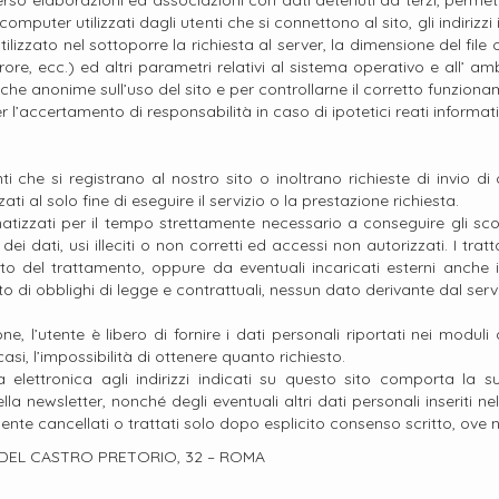
o elaborazioni ed associazioni con dati detenuti da terzi, permetter
 computer utilizzati dagli utenti che si connettono al sito, gli indiriz
 utilizzato nel sottoporre la richiesta al server, la dimensione del fil
rore, ecc.) ed altri parametri relativi al sistema operativo e all’ a
atistiche anonime sull’uso del sito e per controllarne il corretto fu
r l’accertamento di responsabilità in caso di ipotetici reati informatic
i che si registrano al nostro sito o inoltrano richieste di invio di o
ati al solo fine di eseguire il servizio o la prestazione richiesta.
atizzati per il tempo strettamente necessario a conseguire gli scop
ei dati, usi illeciti o non corretti ed accessi non autorizzati. I tra
ato del trattamento, oppure da eventuali incaricati esterni anche
di obblighi di legge e contrattuali, nessun dato derivante dal serv
, l’utente è libero di fornire i dati personali riportati nei moduli 
i, l’impossibilità di ottenere quanto richiesto.
ta elettronica agli indirizzi indicati su questo sito comporta la su
lla newsletter, nonché degli eventuali altri dati personali inseriti ne
ente cancellati o trattati solo dopo esplicito consenso scritto, ove n
VIA DEL CASTRO PRETORIO, 32 – ROMA